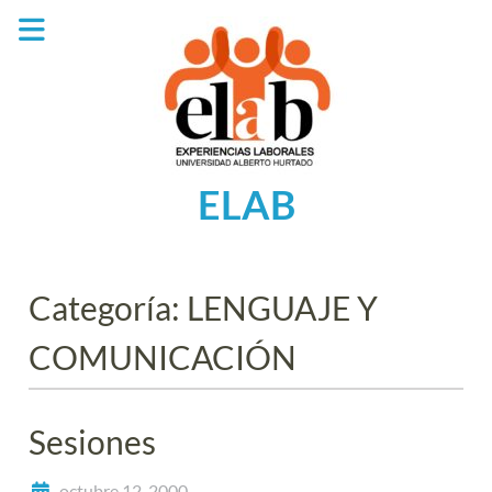
Saltar
al
contenido
ELAB
Categoría:
LENGUAJE Y
COMUNICACIÓN
Sesiones
octubre 12, 2000