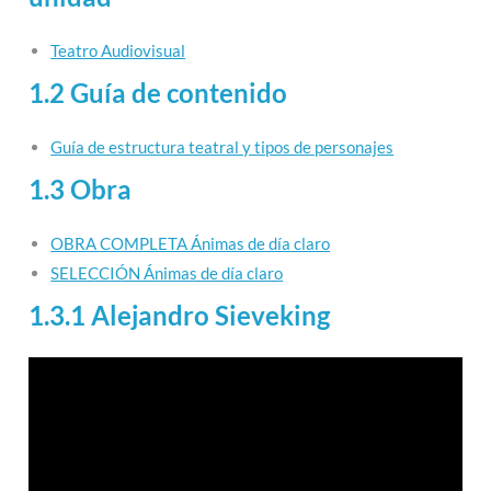
Teatro Audiovisual
1.2 Guía de contenido
Guía de estructura teatral y tipos de personajes
1.3 Obra
OBRA COMPLETA Ánimas de día claro
SELECCIÓN Ánimas de día claro
1.3.1 Alejandro Sieveking