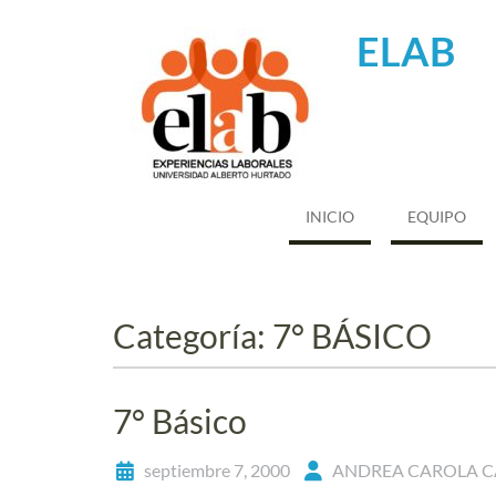
Saltar
al
ELAB
contenido
INICIO
EQUIPO
Categoría:
7° BÁSICO
7° Básico
septiembre 7, 2000
ANDREA CAROLA C