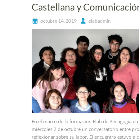
Castellana y Comunicació
octubre 14, 2019
elabadmin
En el marco de la formación Elab de Pedagogía en
miércoles 2 de octubre un conversatorio entre prof
reflexionar sobre su labor. El encuentro estuvo a 