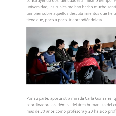
construyendo dos identidades al mismo tiempo. Vin
universidad, las cuales me han hecho mucho sentid
también sobre aquellos descubrimientos que he te
tiene que, poco a poco, ir aprendiéndolas».
Por su parte, aporta otra mirada Carla González -qu
coordinadora académica del área humanista del col
más de 30 años como profesora y 20 ha sido profes