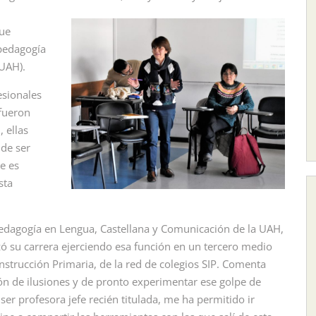
que
 pedagogía
(UAH).
esionales
fueron
, ellas
 de ser
e es
sta
Pedagogía en Lengua, Castellana y Comunicación de la UAH,
zó su carrera ejerciendo esa función en un tercero medio
nstrucción Primaria, de la red de colegios SIP. Comenta
tón de ilusiones y de pronto experimentar ese golpe de
ser profesora jefe recién titulada, me ha permitido ir