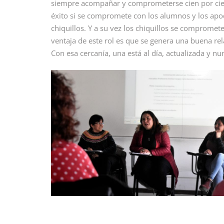
siempre acompañar y comprometerse cien por cient
éxito si se compromete con los alumnos y los ap
chiquillos. Y a su vez los chiquillos se compromete
ventaja de este rol es que se genera una buena re
Con esa cercanía, una está al día, actualizada y nu