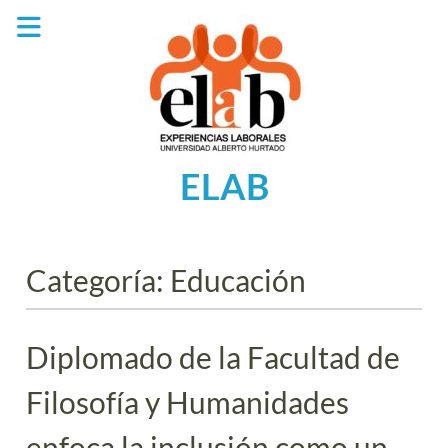
Saltar
al
contenido
ELAB
Categoría:
Educación
Diplomado de la Facultad de
Filosofía y Humanidades
enfoca la inclusión como un