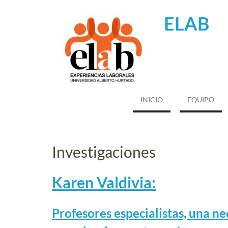
Saltar
al
ELAB
contenido
INICIO
EQUIPO
Investigaciones
Karen Valdivia:
Profesores especialistas, una
nec