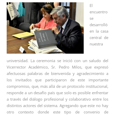
El
encuentro
se
desarrolló
en la casa
central de
nuestra
universidad. La ceremonia se inició con un saludo del
Vicerrector Académico, Sr. Pedro Milos, que expresó
afectuosas palabras de bienvenida y agradecimiento a
los invitados que participaron de este importante
compromiso, que, más allá de un protocolo institucional,
responde a un desafío país que solo es posible enfrentar
a través del diálogo profesional y colaborativo entre los
distintos actores del sistema. Agregando que este no hay
otro contexto donde este tipo de convenio de