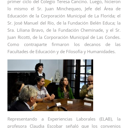
primer ciclo del Colegio Teresa Cancino. Luego, hicieron
lo mismo el Sr. Juan Minchequeo, Jefe del Área de
Educación de la Corporación Municipal de La Florida; el
Sr. José Manuel del Río, de la Fundación Belén Educa; la
Sra. Liliana Bravo, de la Fundación Cheminade, y el Sr.
Juan Ricotti, de la Corporación Municipal de Las Condes.
Como contraparte firmaron los decanos de las
Facultades de Educación y de Filosofía y Humanidades.
Representando a Experiencias Laborales (ELAB), la
profesora Claudia Escobar señaló que los convenios