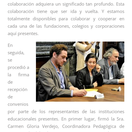
colaboración adquiera un significado tan profundo. Esta
colaboración tiene que ser ida y vuelta. Y estamos
totalmente disponibles para colaborar y cooperar en
cada una de las fundaciones, colegios y corporaciones
aquí presentes.
En
seguida,
se
procedió a
la firma
de
recepción
de
convenios
por parte de los representantes de las instituciones
educacionales presentes. En primer lugar, firmó la Sra.
Carmen Gloria Verdejo, Coordinadora Pedagógica de