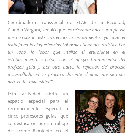
Coordinadora Transversal de ELAB de la Facultad,
Claudia Vergara, señaló que
“es relevante hacer una pausa
para realizar este merecido reconocimiento,
ya que el
trabajo en las Experiencias Laborales tiene dos artistas. Por
un lado, la labor que realiza el estudiante en el
establecimiento escolar, con el apoyo fundamental del
profesor guía y, por otra parte, la reflexión del proceso
desarro
llado en su práctica durante el año, que se hace
acá, en la universidad”.
Esta actividad abrió un
espacio especial para el
reconocimiento especial a
cinco profesores guías, que
se destacaron por su trabajo
de acompañamiento en el