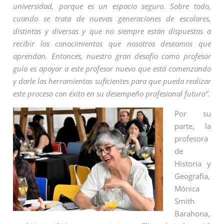
universidad, porque es un espacio seguro. Sobre todo,
cuando se trata de nuevas generaciones de escolares,
distintas y diversas y que no siempre están dispuestos a
recibir los conocimientos que nosotros deseamos que
aprendan. Entonces, nuestro gran desafío como profesor
guía es apoyar a este profesor nuevo que está comenzando
y darle las herramientas suficientes para que pueda realizar
este proceso con éxito en su desempeño profesional futuro”.
Por su
parte, la
profesora
de
Historia y
Geografía,
Mónica
Smith
Barahona,