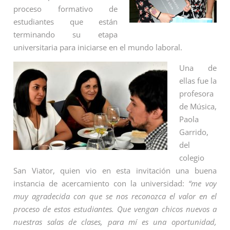
proceso formativo de
estudiantes que están
terminando su etapa
universitaria para iniciarse en el mundo laboral.
Una de
ellas fue la
profesora
de Música,
Paola
Garrido,
del
colegio
San Viator, quien vio en esta invitación una buena
instancia de acercamiento con la universidad:
“me voy
muy agradecida con que se nos reconozca el valor en el
proceso de estos estudiantes. Que vengan chicos nuevos a
nuestras salas de clases, para mí es una oportunidad,