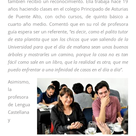
también recibió un reconocimiento. Ella trabaja hace 19
años haciendo clases en el colegio Principado de Asturias
de Puente Alto, con ocho cursos, de quinto básico a
cuarto año medio. Comentó que en su rol de profesora
guía espera ser un referente,
“es decir, como el palito tutor
de esta plantita que son los chicos que van saliendo de la
Universidad para que el día de mañana sean unos buenos
árboles y mostrarles un camino, porque la cosa no es tan
fácil como sale en un libro, que la realidad es otra, que me
puedo enfrentar a una infinidad de casos en el día a día”
.
Asimismo,
la
profesora
de Lengua
Castellana
y