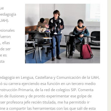
que
 pedagogía
(UAH).
esionales
fueron
, ellas
 de ser
e es
sta
Pedagogía en Lengua, Castellana y Comunicación de la UAH,
zó su carrera ejerciendo esa función en un tercero medio
nstrucción Primaria, de la red de colegios SIP. Comenta
tón de ilusiones y de pronto experimentar ese golpe de
ser profesora jefe recién titulada, me ha permitido ir
e a compartir las herramientas con las que salí de esta