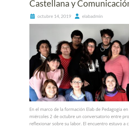
Castellana y Comunicació
octubre 14, 2019
elabadmin
En el marco de la formación Elab de Pedagogía en
miércoles 2 de octubre un conversatorio entre prof
reflexionar sobre su labor. El encuentro estuvo a 