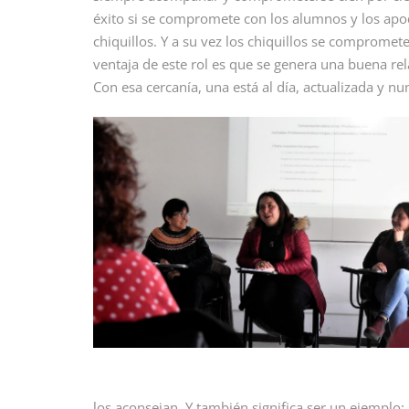
éxito si se compromete con los alumnos y los ap
chiquillos. Y a su vez los chiquillos se compromete
ventaja de este rol es que se genera una buena re
Con esa cercanía, una está al día, actualizada y nu
los aconsejan. Y también significa ser un ejemplo: