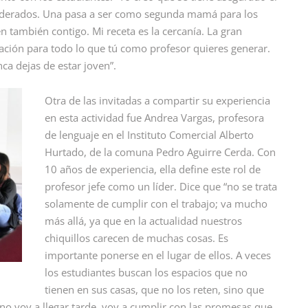
oderados. Una pasa a ser como segunda mamá para los
n también contigo. Mi receta es la cercanía. La gran
lación para todo lo que tú como profesor quieres generar.
nca dejas de estar joven”.
Otra de las invitadas a compartir su experiencia
en esta actividad fue Andrea Vargas, profesora
de lenguaje en el Instituto Comercial Alberto
Hurtado, de la comuna Pedro Aguirre Cerda. Con
10 años de experiencia, ella define este rol de
profesor jefe como un líder. Dice que “no se trata
solamente de cumplir con el trabajo; va mucho
más allá, ya que en la actualidad nuestros
chiquillos carecen de muchas cosas. Es
importante ponerse en el lugar de ellos. A veces
los estudiantes buscan los espacios que no
tienen en sus casas, que no los reten, sino que
 no voy a llegar tarde, voy a cumplir con las promesas que