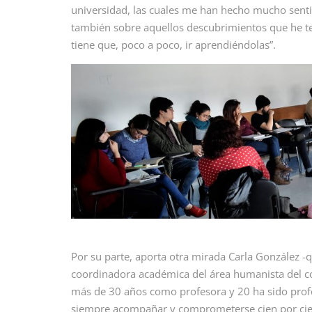
universidad, las cuales me han hecho mucho sentid
también sobre aquellos descubrimientos que he te
tiene que, poco a poco, ir aprendiéndolas”.
Por su parte, aporta otra mirada Carla González -qu
coordinadora académica del área humanista del col
más de 30 años como profesora y 20 ha sido profes
siempre acompañar y comprometerse cien por cient