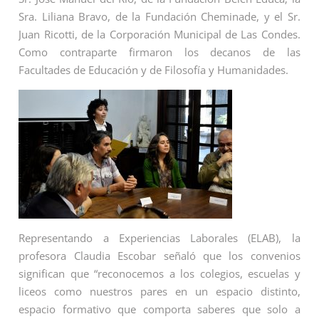
Sra. Liliana Bravo, de la Fundación Cheminade, y el Sr.
Juan Ricotti, de la Corporación Municipal de Las Condes.
Como contraparte firmaron los decanos de las
Facultades de Educación y de Filosofía y Humanidades.
Representando a Experiencias Laborales (ELAB), la
profesora Claudia Escobar señaló que los convenios
significan que “reconocemos a los colegios, escuelas y
liceos como nuestros pares en un espacio distinto,
espacio formativo que comporta saberes que solo a