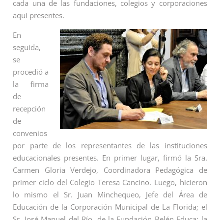
cada una de las fundaciones, colegios y corporaciones
aquí presentes.
En
seguida,
se
procedió a
la firma
de
recepción
de
convenios
por parte de los representantes de las instituciones
educacionales presentes. En primer lugar, firmó la Sra.
Carmen Gloria Verdejo, Coordinadora Pedagógica de
primer ciclo del Colegio Teresa Cancino. Luego, hicieron
lo mismo el Sr. Juan Minchequeo, Jefe del Área de
Educación de la Corporación Municipal de La Florida; el
Sr. José Manuel del Río, de la Fundación Belén Educa; la