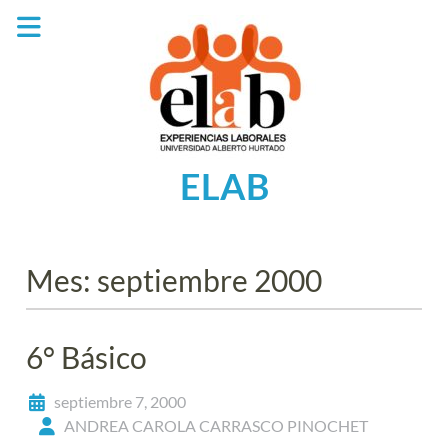
Saltar
al
contenido
ELAB
Mes:
septiembre 2000
6° Básico
septiembre 7, 2000
ANDREA CAROLA CARRASCO PINOCHET