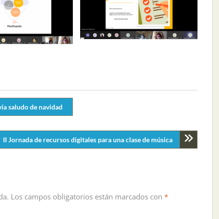
nvía saludo de navidad
II Jornada de recursos digitales para una clase de música
da.
Los campos obligatorios están marcados con
*