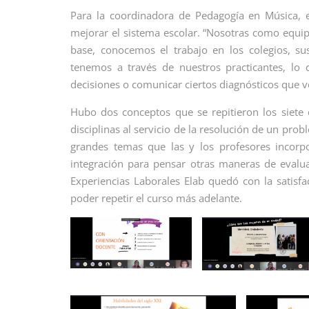
Para la coordinadora de Pedagogía en Música, e
mejorar el sistema escolar. “Nosotras como equi
base, conocemos el trabajo en los colegios, s
tenemos a través de nuestros practicantes, lo
decisiones o comunicar ciertos diagnósticos que 
Hubo dos conceptos que se repitieron los siete 
disciplinas al servicio de la resolución de un pro
grandes temas que las y los profesores incor
integración para pensar otras maneras de evalua
Experiencias Laborales Elab quedó con la satisf
poder repetir el curso más adelante.