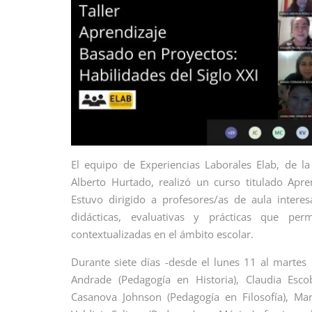
El equipo de Experiencias Laborales Elab, de l
Alberto Hurtado, realizó un curso titulado Apre
Estuvo dirigido a profesores/as de aula intere
didácticas, evaluativas y prácticas que permi
contextualizadas en el ámbito escolar.
Durante siete días -desde el lunes 11 al martes
Andrade (Pedagogía en Historia), Claudia Esco
Casanova Johnson (Pedagogía en Filosofía), Mar