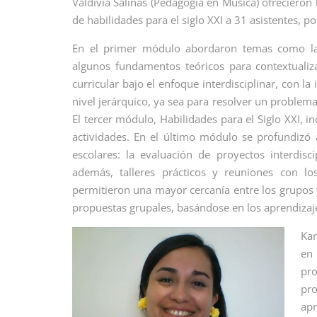
Valdivia Salinas (Pedagogía en Música) ofrecieron 
de habilidades para el siglo XXI a 31 asistentes, p
En el primer módulo abordaron temas como la
algunos fundamentos teóricos para contextualiza
curricular bajo el enfoque interdisciplinar, con l
nivel jerárquico, ya sea para resolver un problema
El tercer módulo, Habilidades para el Siglo XXI, 
actividades. En el último módulo se profundizó
escolares: la evaluación de proyectos interdisc
además, talleres prácticos y reuniones con lo
permitieron una mayor cercanía entre los grupos y
propuestas grupales, basándose en los aprendizaje
Kar
en
pro
pro
apr