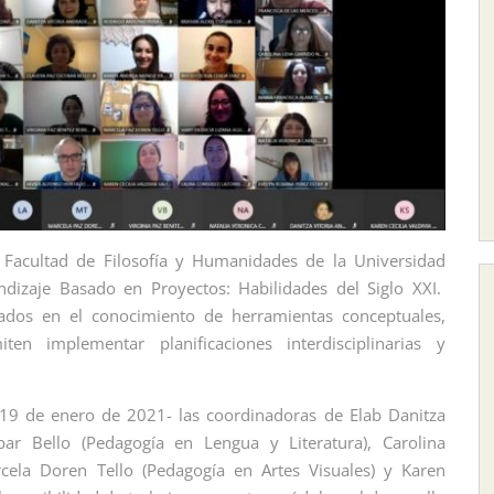
a Facultad de Filosofía y Humanidades de la Universidad
ndizaje Basado en Proyectos: Habilidades del Siglo XXI.
sados en el conocimiento de herramientas conceptuales,
ten implementar planificaciones interdisciplinarias y
 19 de enero de 2021- las coordinadoras de Elab Danitza
bar Bello (Pedagogía en Lengua y Literatura), Carolina
cela Doren Tello (Pedagogía en Artes Visuales) y Karen