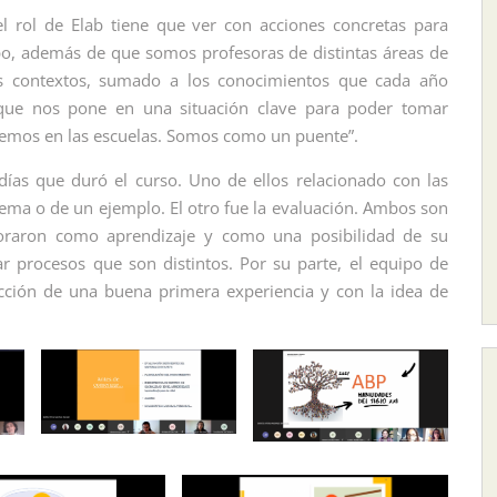
l rol de Elab tiene que ver con acciones concretas para
po, además de que somos profesoras de distintas áreas de
us contextos, sumado a los conocimientos que cada año
 que nos pone en una situación clave para poder tomar
vemos en las escuelas. Somos como un puente”.
días que duró el curso. Uno de ellos relacionado con las
blema o de un ejemplo. El otro fue la evaluación. Ambos son
poraron como aprendizaje y como una posibilidad de su
r procesos que son distintos. Por su parte, el equipo de
acción de una buena primera experiencia y con la idea de