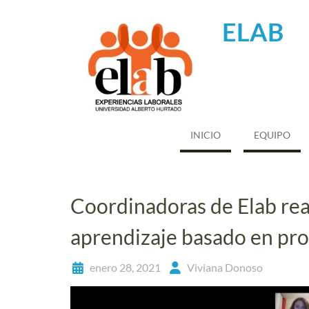
Saltar
al
ELAB
contenido
INICIO
EQUIPO
Coordinadoras de Elab rea
aprendizaje basado en pr
enero 28, 2021
Viviana Donoso